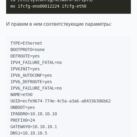
mv ifcfg-eno00012224 ifcfg-eth0
И правим в нем соответствующие параметры:
TYPE=Ethernet

BOOTPROTO=none

DEFROUTE=yes

IPV4_FAILURE_FATAL=no

IPV6INIT=yes

IPV6_AUTOCONF=yes

IPV6_DEFROUTE=yes

IPV6_FAILURE_FATAL=no

NAME=eth0

UUID=ecfe9674-774e-4c5a-a3a6-a84336306b62

ONBOOT=yes

IPADDR0=10.10.10.10

PREFIX0=24

GATEWAY0=10.10.10.1

DNS1=10.10.10.5
