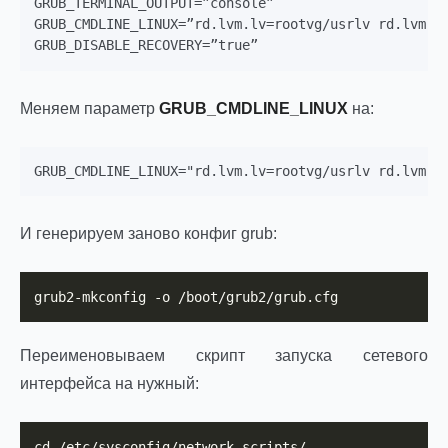
GRUB_TERMINAL_OUTPUT=”console”

GRUB_CMDLINE_LINUX=”rd.lvm.lv=rootvg/usrlv rd.lvm.lv
Меняем параметр
GRUB_CMDLINE_LINUX
на:
И генерируем заново конфиг grub:
grub2-mkconfig -o /boot/grub2/grub.cfg
Переименовываем скрипт запуска сетевого
интерфейса на нужный:
cd /etc/sysconfig/network-scripts/
