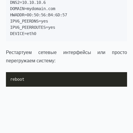
DNS2=10.10.10.6

DOMAIN=mydomain.com

HWADDR=00:50:56:B4:6D:57

IPV6_PEERDNS=yes

IPV6_PEERROUTES=yes

Рестартуем сетевые интерфейсы или просто
перегружаем систему:
reboot