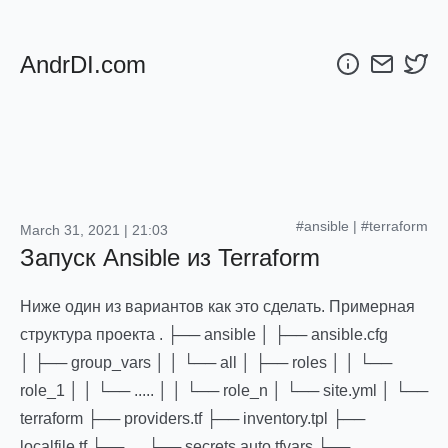
AndrDI.com
#ansible
|
#terraform
March 31, 2021 | 21:03
Запуск Ansible из Terraform
Ниже один из вариантов как это сделать. Примерная
структура проекта . ├── ansible │ ├── ansible.cfg
│ ├── group_vars │ │ └── all │ ├── roles │ │ └──
role_1 │ │ └── ..... │ │ └── role_n │ └── site.yml │ └──
terraform ├── providers.tf ├── inventory.tpl ├──
localfile.tf ├── .... ├── secrets.auto.tfvars └──