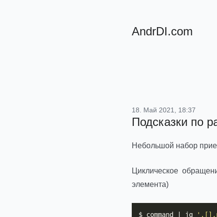
AndrDI.com
18. Май 2021, 18:37
Подсказки по р
Небольшой набор прием
Циклическое обращени
элемента)
$ command | jq 
'.[].