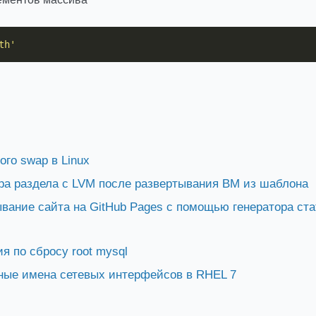
th'
го swap в Linux
ра раздела с LVM после развертывания ВМ из шаблона
вание сайта на GitHub Pages с помощью генератора ста
я по сбросу root mysql
ные имена сетевых интерфейсов в RHEL 7