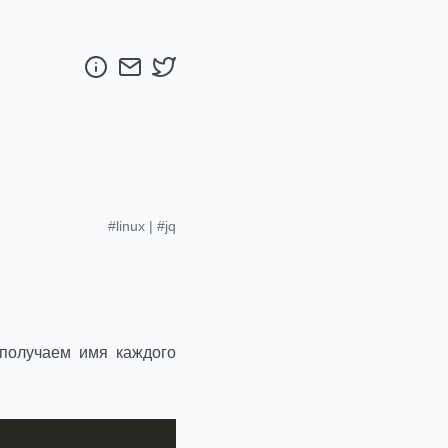
#linux
|
#jq
 получаем имя каждого