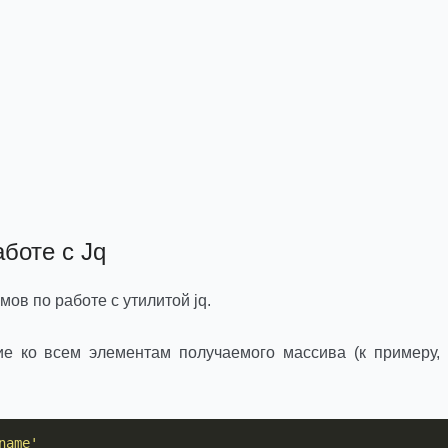
аботе с Jq
ов по работе с утилитой jq.
е ко всем элементам получаемого массива (к примеру,
name'