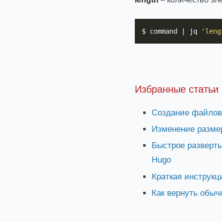
$ command | jq 
'leng
Избранные статьи
Создание файлово
Изменение разме
Быстрое разверты
Hugo
Краткая инструкци
Как вернуть обыч