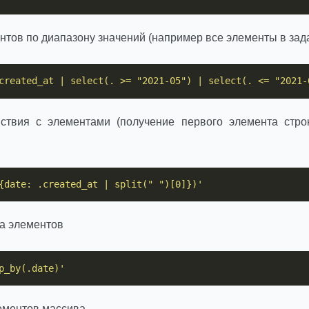
нтов по диапазону значений (например все элементы в зад
created_at | select(. >= "2021-05") | select(. <= "2021-
твия с элементами (получение первого элемента стро
{date: .created_at | split(" ")[0]})'
а элементов
p_by(.date)'
ементов массива