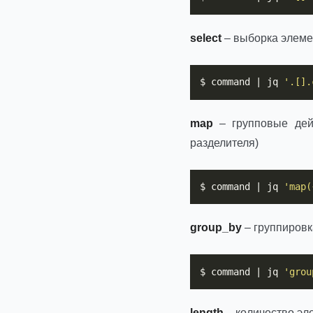
select
– выборка элеме
$ command | jq 
'.[].
map
– групповые дейс
разделителя)
$ command | jq 
'map(
group_by
– группировк
$ command | jq 
'grou
length
– количество эл