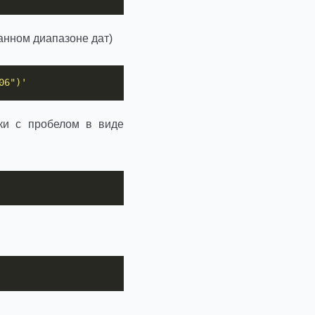
анном диапазоне дат)
06")'
ки с пробелом в виде