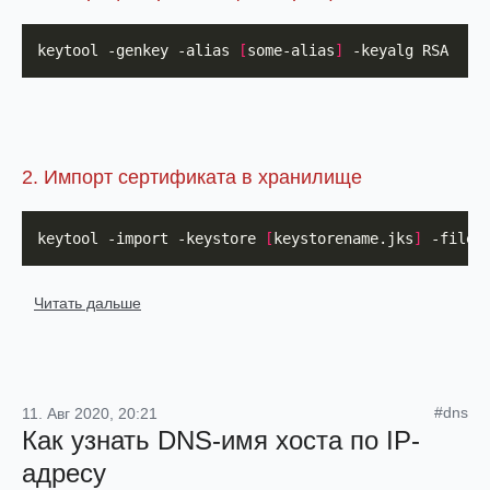
keytool -genkey -alias 
[
some-alias
]
 -keyalg RSA
2. Импорт сертификата в хранилище
keytool -import -keystore 
[
keystorename.jks
]
 -file 
Читать дальше
#dns
11. Авг 2020, 20:21
Как узнать DNS-имя хоста по IP-
адресу