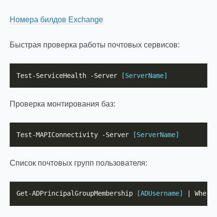
Номера билдов Exchange
Быстрая проверка работы почтовых сервисов:
Test-ServiceHealth -Server 
[ServerName]
Проверка монтирования баз:
Test-MAPIConnectivity -Server 
[ServerName]
Список почтовых групп пользователя:
Get-ADPrincipalGroupMembership 
[ADUsername]
 | Where