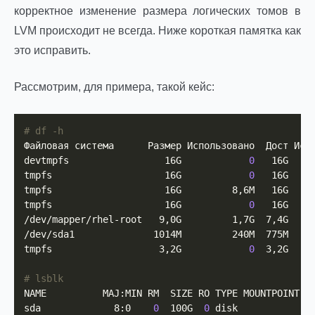
корректное изменение размера логических томов в
LVM происходит не всегда. Ниже короткая памятка как
это исправить.
Рассмотрим, для примера, такой кейс:
# df -h
Файловая система      Размер Использовано  Дост Испо
devtmpfs                 16G            
0
   16G     
tmpfs                    16G            
0
   16G     
tmpfs                    16G         8,6M   16G     
tmpfs                    16G            
0
   16G     
/dev/mapper/rhel-root   9,0G         1,7G  7,4G     
/dev/sda1              1014M         240M  775M     
tmpfs                   3,2G            
0
  3,2G     
# lsblk
NAME          MAJ:MIN RM  SIZE RO TYPE MOUNTPOINT

sda             8:0    
0
  100G  
0
 disk
