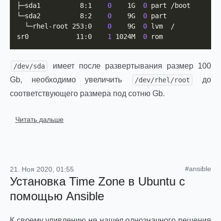
├─sda1          8:1    
0
    1G  
0
 part /boot

└─sda2          8:2    
0
    9G  
0
 part

  └─rhel-root 253:0    
0
    9G  
0
 lvm  /

sr0            11:0    
1
 1024M  
0
 rom
имеет после развертывания размер 100
/dev/sda
Gb, необходимо увеличить
до
/dev/rhel/root
соответствующего размера под сотню Gb.
Читать дальше
#ansible
21. Ноя 2020, 01:55
Установка Time Zone в Ubuntu с
помощью Ansible
К своему удивлению не нашел однозначного решения